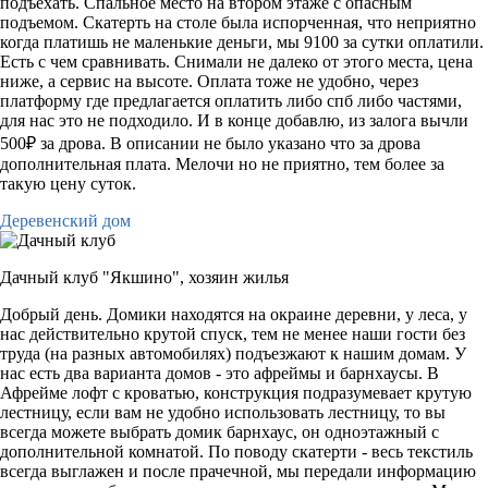
подъехать. Спальное место на втором этаже с опасным
подъемом. Скатерть на столе была испорченная, что неприятно
когда платишь не маленькие деньги, мы 9100 за сутки оплатили.
Есть с чем сравнивать. Снимали не далеко от этого места, цена
ниже, а сервис на высоте. Оплата тоже не удобно, через
платформу где предлагается оплатить либо спб либо частями,
для нас это не подходило. И в конце добавлю, из залога вычли
500₽ за дрова. В описании не было указано что за дрова
дополнительная плата. Мелочи но не приятно, тем более за
такую цену суток.
Деревенский дом
Дачный клуб "Якшино",
хозяин жилья
Добрый день. Домики находятся на окраине деревни, у леса, у
нас действительно крутой спуск, тем не менее наши гости без
труда (на разных автомобилях) подъезжают к нашим домам. У
нас есть два варианта домов - это афреймы и барнхаусы. В
Афрейме лофт с кроватью, конструкция подразумевает крутую
лестницу, если вам не удобно использовать лестницу, то вы
всегда можете выбрать домик барнхаус, он одноэтажный с
дополнительной комнатой. По поводу скатерти - весь текстиль
всегда выглажен и после прачечной, мы передали информацию